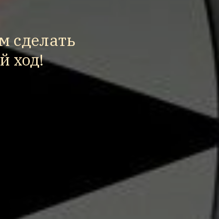
м сделать
 ход!